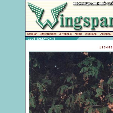
Главная
Дискография
Интервью
Книги
Журналы
Аккорды
CLUB SANDWICH 76
1
2
3
4
5
6