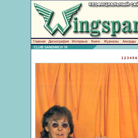
Главная
Дискография
Интервью
Книги
Журналы
Аккорды
CLUB SANDWICH 76
1
2
3
4
5
6