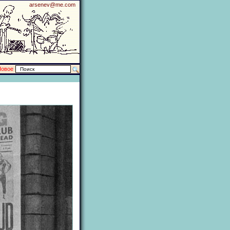
arsenev@me.com
Новое