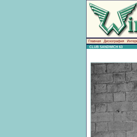
Главная
Дискография
Интер
CLUB SANDWICH 63