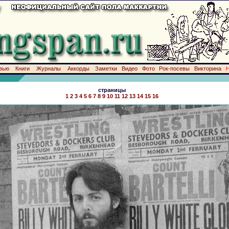
вью
Книги
Журналы
Аккорды
Заметки
Видео
Фото
Рок-посевы
Викторина
страницы
1
2
3
4
5
6
7
8
9
10
11
12
13
14
15
16