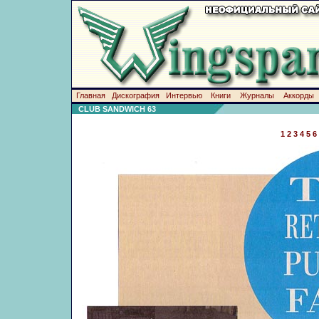
Главная
Дискография
Интервью
Книги
Журналы
Аккорды
CLUB SANDWICH 63
1
2
3
4
5
6