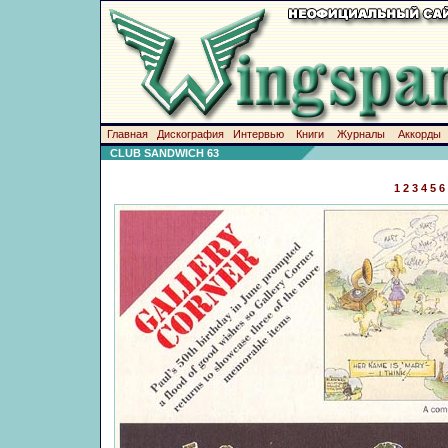
Главная
Дискография
Интервью
Книги
Журналы
Аккорды
CLUB SANDWICH 63
1
2
3
4
5
6