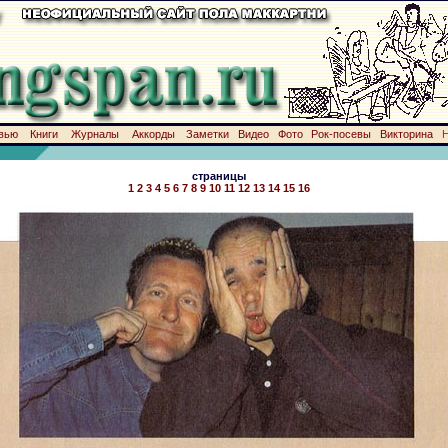
вью
Книги
Журналы
Аккорды
Заметки
Видео
Фото
Рок-посевы
Викторина
страницы
1
2
3
4
5
6
7
8
9
10
11
12
13
14
15
16