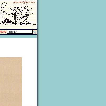
arsenev@me.com
Новое