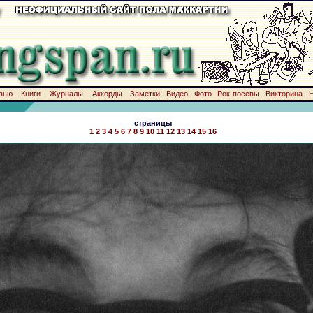
вью
Книги
Журналы
Аккорды
Заметки
Видео
Фото
Рок-посевы
Викторина
страницы
1
2
3
4
5
6
7
8
9
10
11
12
13
14
15
16