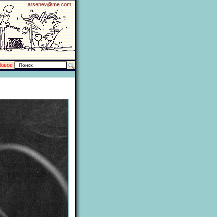
arsenev@me.com
Новое