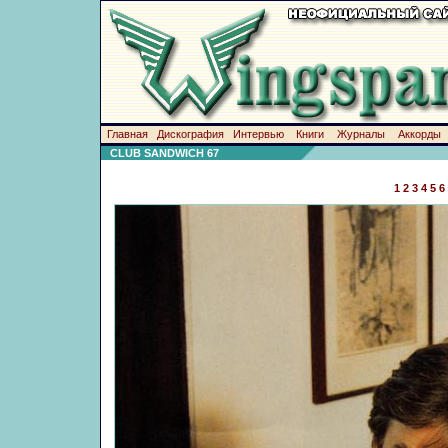
Главная
Дискография
Интервью
Книги
Журналы
Аккорды
CLUB SANDWICH 67
1
2
3
4
5
6