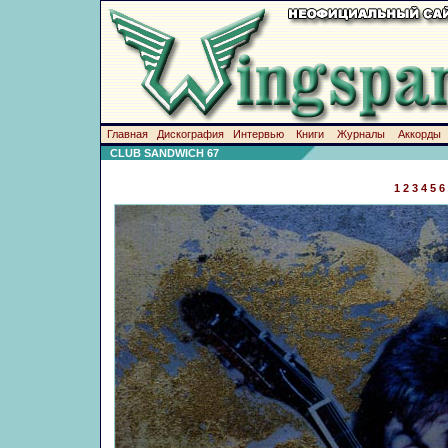
Главная
Дискография
Интервью
Книги
Журналы
Аккорды
CLUB SANDWICH 67
1
2
3
4
5
6