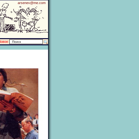
arsenev@me.com
Новое