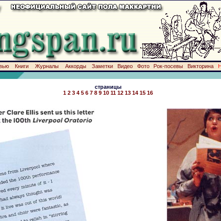
вью
Книги
Журналы
Аккорды
Заметки
Видео
Фото
Рок-посевы
Викторина
страницы
1
2
3
4
5
6
7
8
9
10
11
12
13
14
15
16