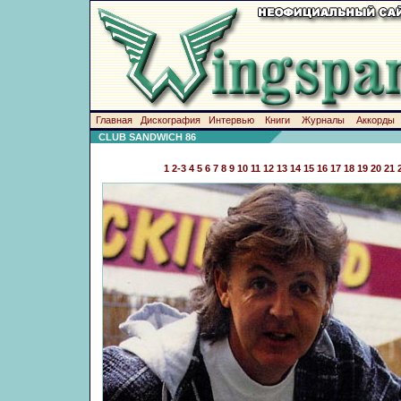
Главная
Дискография
Интервью
Книги
Журналы
Аккорды
CLUB SANDWICH 86
1
2-3
4
5
6
7
8
9
10
11
12
13
14
15
16
17
18
19
20
21