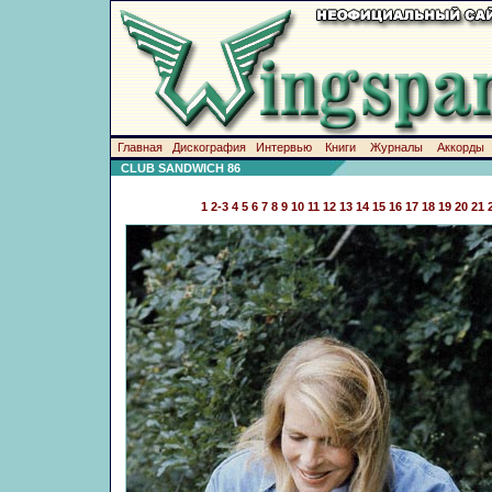
Главная
Дискография
Интервью
Книги
Журналы
Аккорды
CLUB SANDWICH 86
1
2-3
4
5
6
7
8
9
10
11
12
13
14
15
16
17
18
19
20
21