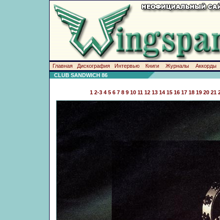
Главная
Дискография
Интервью
Книги
Журналы
Аккорды
CLUB SANDWICH 86
1
2-3
4
5
6
7
8
9
10
11
12
13
14
15
16
17
18
19
20
21