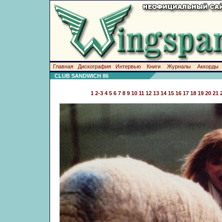
Главная
Дискография
Интервью
Книги
Журналы
Аккорды
CLUB SANDWICH 86
1
2-3
4
5
6
7
8
9
10
11
12
13
14
15
16
17
18
19
20
21