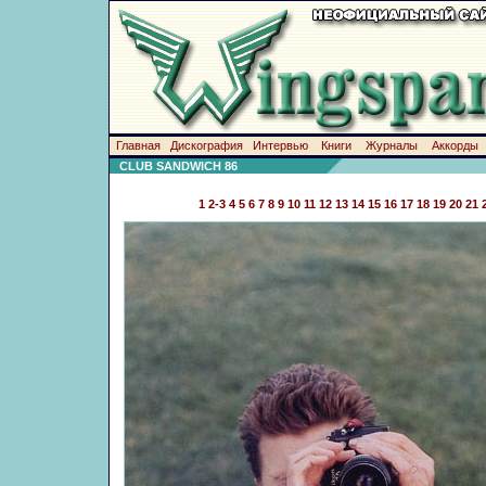
Главная
Дискография
Интервью
Книги
Журналы
Аккорды
CLUB SANDWICH 86
1
2-3
4
5
6
7
8
9
10
11
12
13
14
15
16
17
18
19
20
21