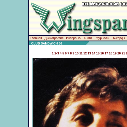
Главная
Дискография
Интервью
Книги
Журналы
Аккорды
CLUB SANDWICH 86
1
2-3
4
5
6
7
8
9
10
11
12
13
14
15
16
17
18
19
20
21